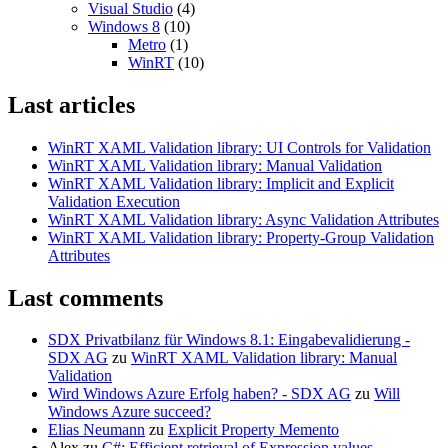
Visual Studio
(4)
Windows 8
(10)
Metro
(1)
WinRT
(10)
Last articles
WinRT XAML Validation library: UI Controls for Validation
WinRT XAML Validation library: Manual Validation
WinRT XAML Validation library: Implicit and Explicit
Validation Execution
WinRT XAML Validation library: Async Validation Attributes
WinRT XAML Validation library: Property-Group Validation
Attributes
Last comments
SDX Privatbilanz für Windows 8.1: Eingabevalidierung -
SDX AG
zu
WinRT XAML Validation library: Manual
Validation
Wird Windows Azure Erfolg haben? - SDX AG
zu
Will
Windows Azure succeed?
Elias Neumann
zu
Explicit Property Memento
Alex
zu
C#: Efficient retrieval of Expression values