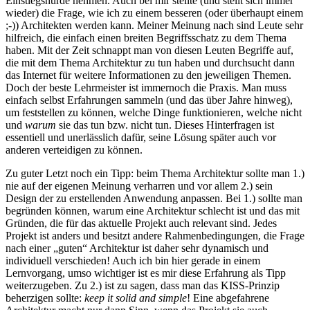
Einstiegshürde nehmen. Auch bei mir stellte (und stellt sich immer
wieder) die Frage, wie ich zu einem besseren (oder überhaupt einem
;-)) Architekten werden kann. Meiner Meinung nach sind Leute sehr
hilfreich, die einfach einen breiten Begriffsschatz zu dem Thema
haben. Mit der Zeit schnappt man von diesen Leuten Begriffe auf,
die mit dem Thema Architektur zu tun haben und durchsucht dann
das Internet für weitere Informationen zu den jeweiligen Themen.
Doch der beste Lehrmeister ist immernoch die Praxis. Man muss
einfach selbst Erfahrungen sammeln (und das über Jahre hinweg),
um feststellen zu können, welche Dinge funktionieren, welche nicht
und
warum
sie das tun bzw. nicht tun. Dieses Hinterfragen ist
essentiell und unerlässlich dafür, seine Lösung später auch vor
anderen verteidigen zu können.
Zu guter Letzt noch ein Tipp: beim Thema Architektur sollte man 1.)
nie auf der eigenen Meinung verharren und vor allem 2.) sein
Design der zu erstellenden Anwendung anpassen. Bei 1.) sollte man
begründen können, warum eine Architektur schlecht ist und das mit
Gründen, die für das aktuelle Projekt auch relevant sind. Jedes
Projekt ist anders und besitzt andere Rahmenbedingungen, die Frage
nach einer „guten“ Architektur ist daher sehr dynamisch und
individuell verschieden! Auch ich bin hier gerade in einem
Lernvorgang, umso wichtiger ist es mir diese Erfahrung als Tipp
weiterzugeben. Zu 2.) ist zu sagen, dass man das KISS-Prinzip
beherzigen sollte:
keep it solid and simple
! Eine abgefahrene