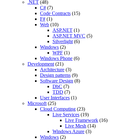
.NET
(48)
C#
(7)
Code Contracts
(15)
F#
(1)
Web
(10)
ASP.NET
(1)
ASP.NET MVC
(5)
Silverlight
(6)
Windows
(2)
WPF
(1)
Windows Phone
(6)
Development
(21)
Architecture
(3)
Design patterns
(9)
Software Design
(8)
DbC
(7)
TDD
(7)
User Interfaces
(1)
Microsoft
(25)
Cloud Computing
(23)
Live Services
(19)
Live Framework
(16)
Live Mesh
(14)
Windows Azure
(3)
Windows
(2)