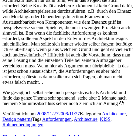
Architektur macht nur dann Sinn, wenn das Projekt sie auch
erfordert. Seine Kreativität ausleben zu können ist kein Grund dafür,
wilde Architekturspielereien durchzuführen, z.B. durch den Einsatz
von Mocking- oder Dependency-Injection-Frameworks.
Austauschbarkeit von Komponenten wie dem Datenzugriff ist
beispielsweise so eine Spielerei, die nur in wenigen Projekten auch
sinnvoll ist. Erst wenn die fachliche Anforderung es konkret
erfordert, sollte ein Aspekt in den Entwurf des Architekturdesigns
mit einfließen. Man sollte sich immer wieder selber fragen: benötige
ich es überhaupt, wenn ja aus welchem Grund und geht es vielleicht
auch anders/einfacher? Hilfreich ist auch die Vorstellung, dass man
seine Lösung und die einzelnen Teile bei seinem Auftraggeber
verteidigen muss. Wenn hier als Argument nur übrigbleibt: „ja das
ist jetzt schön austauschbar“, die Anforderungen es aber nicht
erfordern, spätestens dann sollte man sich fragen, ob man nicht
etwas falsch macht…
Wie gesagt, ich selbst sehe mich perspektivisch als Architekt und
finde das ganze Thema sehr spannend, stehe aber 2 Monate nach
meinem Studiumsabschluss selber noch ziemlich am Anfang 🙂
Veröffentlicht am
2008/11/27
2008/11/27
Kategorien
Architecture
,
Design patterns
Tags
Anforderungen
,
Architecture
,
KISS
,
Rahmenbedingungen