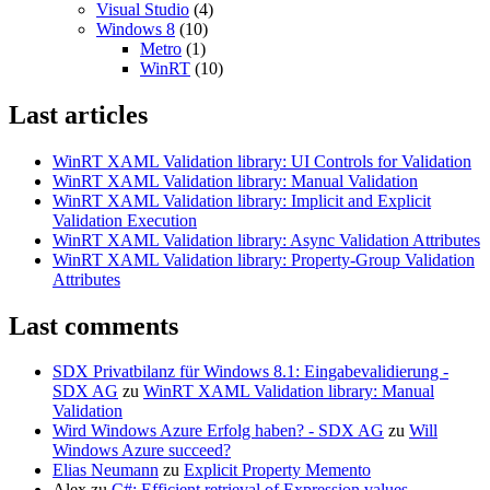
Visual Studio
(4)
Windows 8
(10)
Metro
(1)
WinRT
(10)
Last articles
WinRT XAML Validation library: UI Controls for Validation
WinRT XAML Validation library: Manual Validation
WinRT XAML Validation library: Implicit and Explicit
Validation Execution
WinRT XAML Validation library: Async Validation Attributes
WinRT XAML Validation library: Property-Group Validation
Attributes
Last comments
SDX Privatbilanz für Windows 8.1: Eingabevalidierung -
SDX AG
zu
WinRT XAML Validation library: Manual
Validation
Wird Windows Azure Erfolg haben? - SDX AG
zu
Will
Windows Azure succeed?
Elias Neumann
zu
Explicit Property Memento
Alex
zu
C#: Efficient retrieval of Expression values