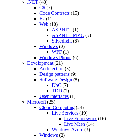
.NET
(48)
C#
(7)
Code Contracts
(15)
F#
(1)
Web
(10)
ASP.NET
(1)
ASP.NET MVC
(5)
Silverlight
(6)
Windows
(2)
WPF
(1)
Windows Phone
(6)
Development
(21)
Architecture
(3)
Design patterns
(9)
Software Design
(8)
DbC
(7)
TDD
(7)
User Interfaces
(1)
Microsoft
(25)
Cloud Computing
(23)
Live Services
(19)
Live Framework
(16)
Live Mesh
(14)
Windows Azure
(3)
Windows
(2)